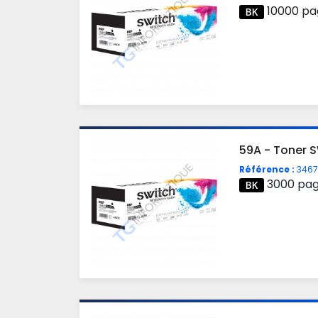
10000 pa
59A - Toner S
Référence :
3467
3000 pa