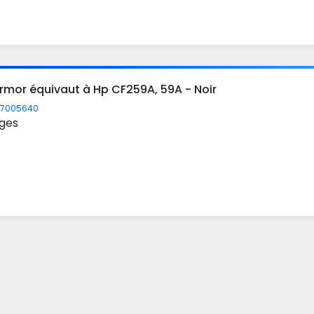
rmor équivaut à Hp CF259A, 59A - Noir
7005640
ges