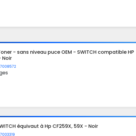
Toner - sans niveau puce OEM - SWITCH compatible HP
 Noir
7008572
ges
WITCH équivaut à Hp CF259X, 59X - Noir
7003319