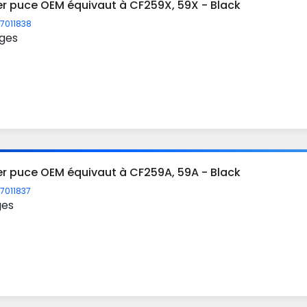
er puce OEM équivaut à CF259X, 59X - Black
7011838
ges
er puce OEM équivaut à CF259A, 59A - Black
7011837
ges