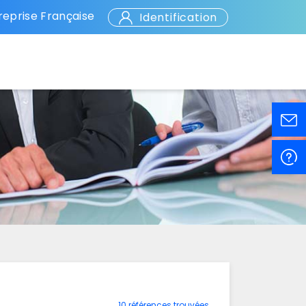
eprise Française
Identification
10 références trouvées