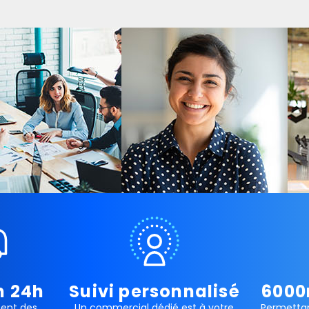
n 24h
Suivi personnalisé
6000
ment des
Un commercial dédié est à votre
Permettan