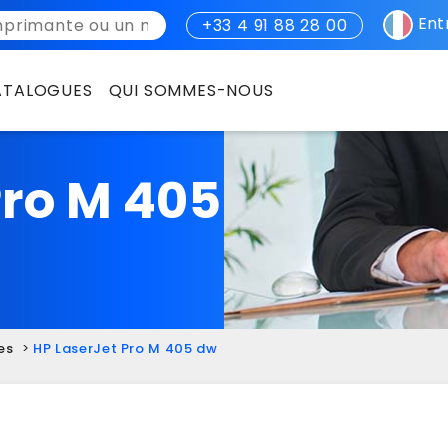
Entr
+33 4 91 88 28 00
ATALOGUES
QUI SOMMES-NOUS
CATALOGUE PRINT
TG INFORMATIQUE
Pro M 405
CATALOGUE PÉRIPHÉRIQUES
SWITCH
CATALOGUE CYBERSÉCURITÉ
PÉRIPHÉRIQUES INFORMATIQUES
CYBERSÉCURITÉ
RSE
es
HP LaserJet Pro M 405 dw
CYNKLE