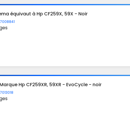
ema équivaut à Hp CF259X, 59X - Noir
7008841
ges
Marque Hp CF259XR, 59XR - EvoCycle - noir
7013018
ges