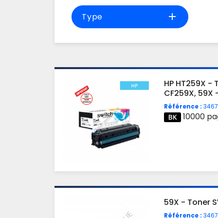
add
Type
HP HT259X - 
CF259X, 59X -
Référence :
3467
10000 pa
59X - Toner S
Référence :
3467