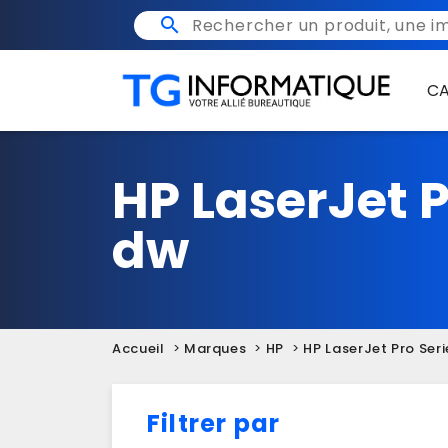

C
HP LaserJet 
dw
Accueil
Marques
HP
HP LaserJet Pro Seri
Filtrer par