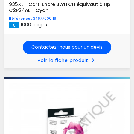
935XL - Cart. Encre SWITCH équivaut à Hp
C2P24AE - Cyan
Référence :
34677000119
1000 pages
Contactez-nous pour un devis
chevron_right
Voir la fiche produit