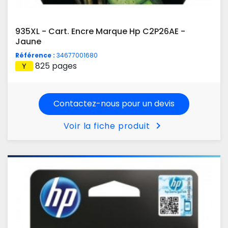
935XL - Cart. Encre Marque Hp C2P26AE -
Jaune
Référence :
34677001680
825 pages
Contactez-nous pour un devis
chevron_right
Voir la fiche produit