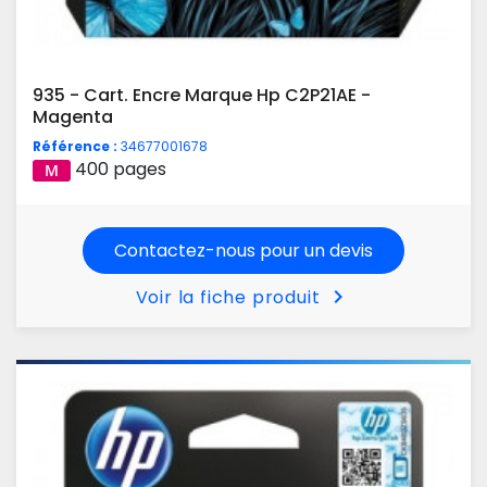
935 - Cart. Encre Marque Hp C2P21AE -
Magenta
Référence :
34677001678
400 pages
Contactez-nous pour un devis
chevron_right
Voir la fiche produit