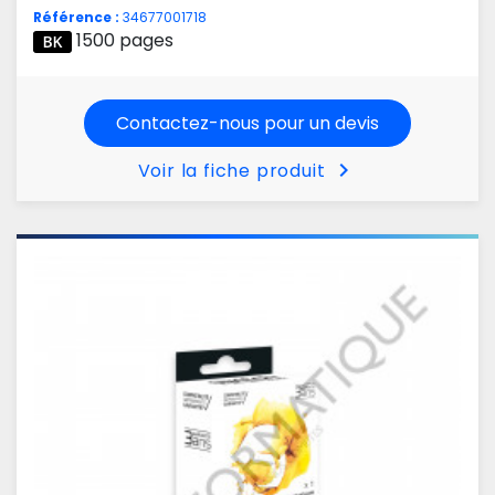
Référence :
34677001718
1500 pages
Contactez-nous pour un devis
chevron_right
Voir la fiche produit