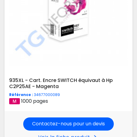
935XL - Cart. Encre SWITCH équivaut à Hp
C2P25AE - Magenta
Référence :
34677000089
1000 pages
Contactez-nous pour un devis
chevron_right