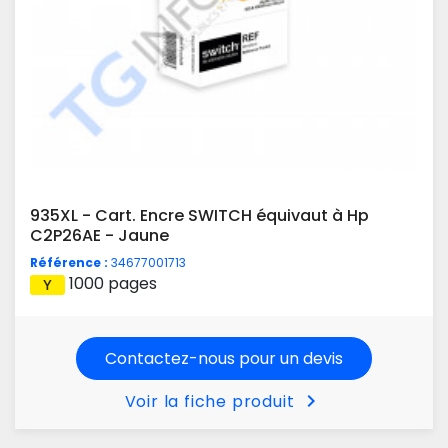
935XL - Cart. Encre SWITCH équivaut à Hp
C2P26AE - Jaune
Référence :
34677001713
1000 pages
Contactez-nous pour un devis
chevron_right
Voir la fiche produit