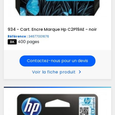
934 - Cart. Encre Marque Hp C2P19AE - noir
Référence :
34677001676
400 pages
Contactez-nous pour un devis
chevron_right
Voir la fiche produit