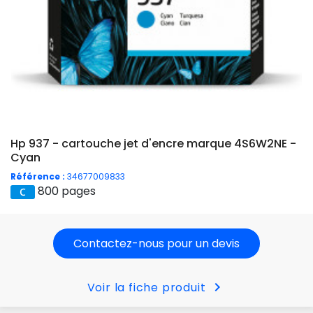
Hp 937 - cartouche jet d'encre marque 4S6W2NE -
Cyan
Référence :
34677009833
800 pages
Contactez-nous pour un devis
chevron_right
Voir la fiche produit