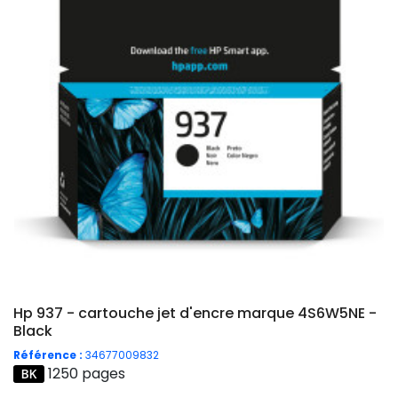
Hp 937 - cartouche jet d'encre marque 4S6W5NE -
Black
Référence :
34677009832
1250 pages