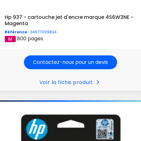
Hp 937 - cartouche jet d'encre marque 4S6W3NE -
Magenta
Référence :
34677009834
800 pages
Contactez-nous pour un devis
chevron_right
Voir la fiche produit