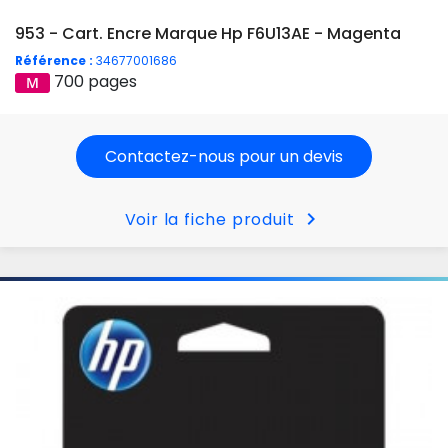
953 - Cart. Encre Marque Hp F6U13AE - Magenta
Référence :
34677001686
700 pages
Contactez-nous pour un devis
chevron_right
Voir la fiche produit