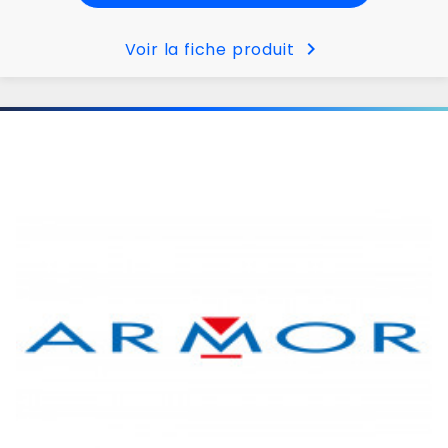
chevron_right
Voir la fiche produit