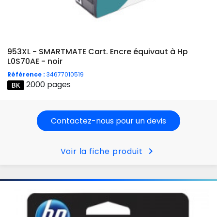
953XL - SMARTMATE Cart. Encre équivaut à Hp
L0S70AE - noir
Référence :
34677010519
2000 pages
Contactez-nous pour un devis
chevron_right
Voir la fiche produit