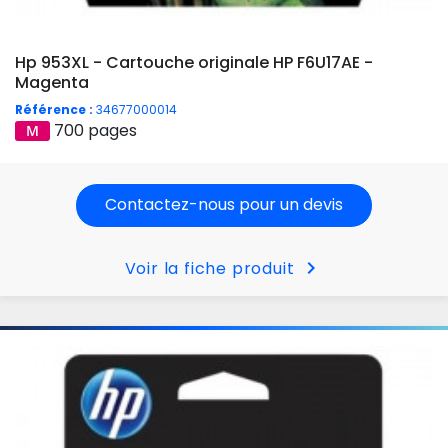
Hp 953XL - Cartouche originale HP F6U17AE -
Magenta
Référence :
34677000014
700 pages
Contactez-nous pour un devis
chevron_right
Voir la fiche produit