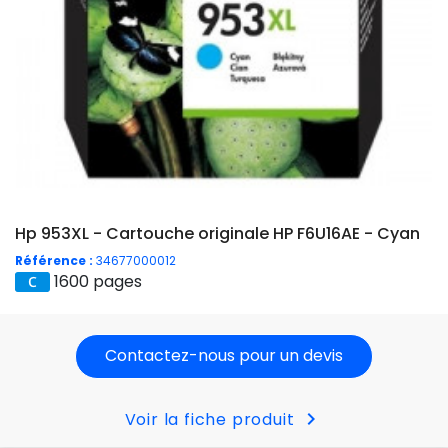
Hp 953XL - Cartouche originale HP F6U16AE - Cyan
Référence :
34677000012
1600 pages
Contactez-nous pour un devis
chevron_right
Voir la fiche produit