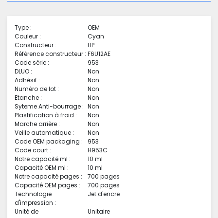
Type :
OEM
Couleur :
Cyan
Constructeur :
HP
Référence constructeur :
F6U12AE
Code série :
953
DLUO :
Non
Adhésif :
Non
Numéro de lot :
Non
Etanche :
Non
Syteme Anti-bourrage :
Non
Plastification à froid :
Non
Marche arrière :
Non
Veille automatique :
Non
Code OEM packaging :
953
Code court :
H953C
Notre capacité ml :
10 ml
Capacité OEM ml :
10 ml
Notre capacité pages :
700 pages
Capacité OEM pages :
700 pages
Technologie
Jet d'encre
d'impression :
Unité de
Unitaire