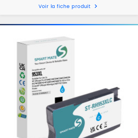
chevron_right
Voir la fiche produit