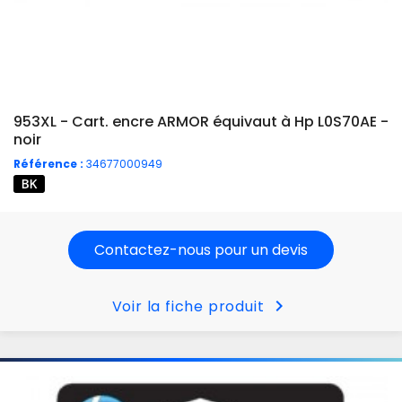
953XL - Cart. encre ARMOR équivaut à Hp L0S70AE -
noir
Référence :
34677000949
Contactez-nous pour un devis
chevron_right
Voir la fiche produit