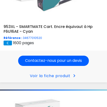
953XL - SMARTMATE Cart. Encre équivaut à Hp
F6U16AE - Cyan
Référence :
34677010520
1600 pages
Contactez-nous pour un devis
chevron_right
Voir la fiche produit