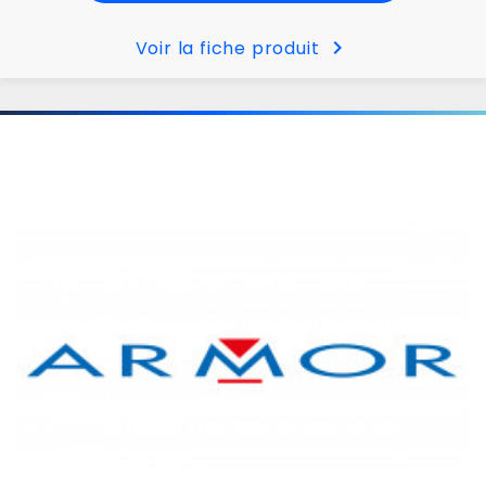
chevron_right
Voir la fiche produit