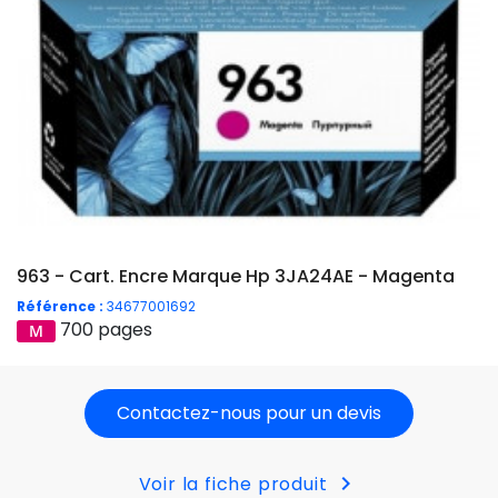
963 - Cart. Encre Marque Hp 3JA24AE - Magenta
Référence :
34677001692
700 pages
Contactez-nous pour un devis
chevron_right
Voir la fiche produit