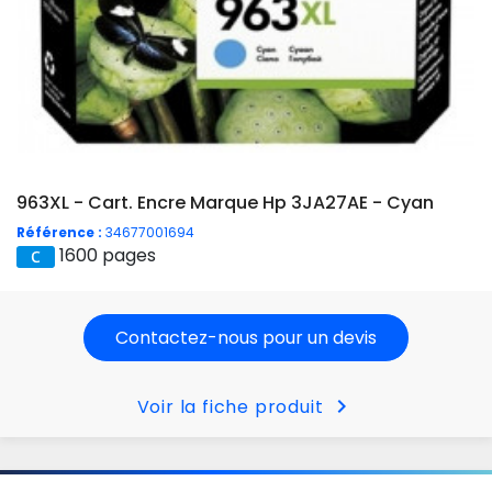
963XL - Cart. Encre Marque Hp 3JA27AE - Cyan
Référence :
34677001694
1600 pages
Contactez-nous pour un devis
chevron_right
Voir la fiche produit