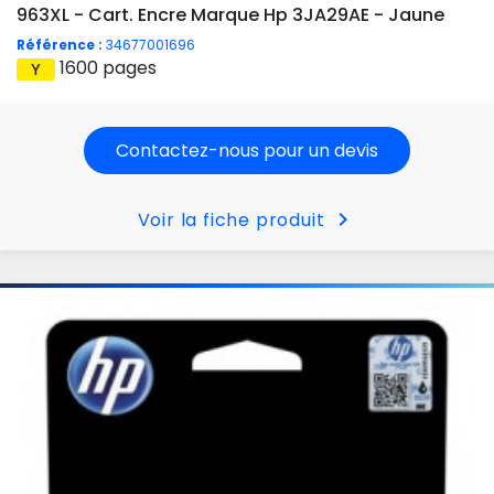
963XL - Cart. Encre Marque Hp 3JA29AE - Jaune
Référence :
34677001696
1600 pages
Contactez-nous pour un devis
chevron_right
Voir la fiche produit