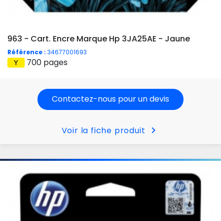
963 - Cart. Encre Marque Hp 3JA25AE - Jaune
Référence :
34677001693
700 pages
Contactez-nous pour un devis
chevron_right
Voir la fiche produit