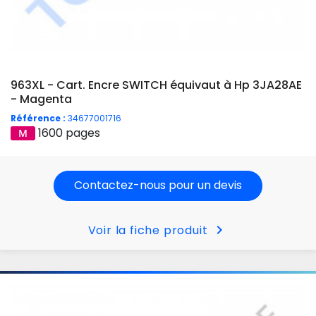
963XL - Cart. Encre SWITCH équivaut à Hp 3JA28AE
- Magenta
Référence :
34677001716
1600 pages
Contactez-nous pour un devis
chevron_right
Voir la fiche produit