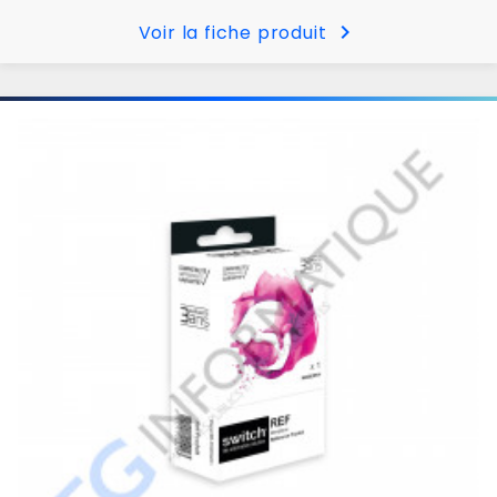
chevron_right
Voir la fiche produit