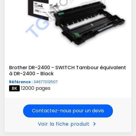
Brother DR-2400 - SWITCH Tambour équivalent
à DR-2400 - Black
Référence :
34677012507
12000 pages
Contactez-nous pour un devis
chevron_right
Voir la fiche produit