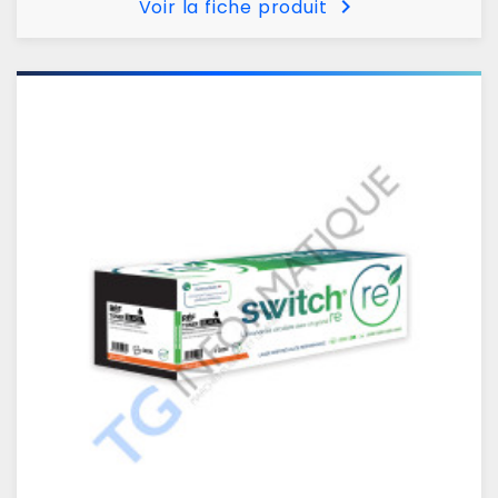
chevron_right
Voir la fiche produit