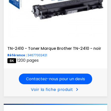
TN-2410 - Toner Marque Brother TN-2410 - noir
Référence :
34677002421
1200 pages
Contactez-nous pour un devis
chevron_right
Voir la fiche produit