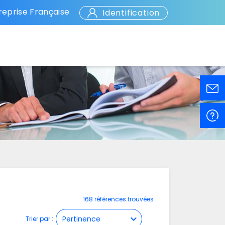
eprise Française
Identification
168 références trouvées
expand_more
Trier par :