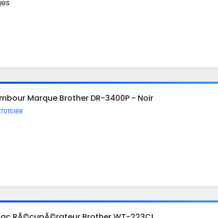
ges
mbour Marque Brother DR-3400P - Noir
7015188
Bac RÃ©cupÃ©rateur Brother WT-223CL