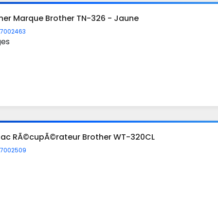
ner Marque Brother TN-326 - Jaune
7002463
ges
Bac RÃ©cupÃ©rateur Brother WT-320CL
7002509