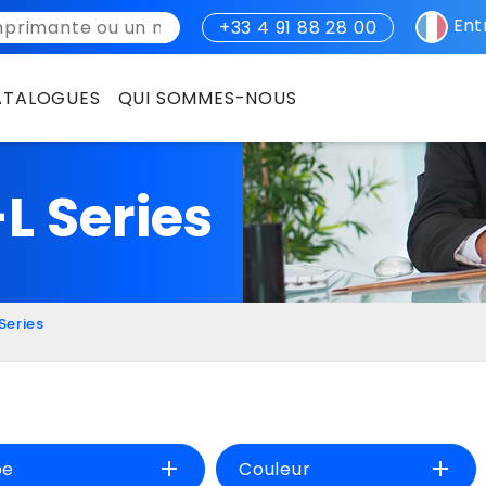
Entr
+33 4 91 88 28 00
ATALOGUES
QUI SOMMES-NOUS
CATALOGUE PRINT
TG INFORMATIQUE
L Series
CATALOGUE PÉRIPHÉRIQUES
SWITCH
CATALOGUE CYBERSÉCURITÉ
PÉRIPHÉRIQUES INFORMATIQUES
CYBERSÉCURITÉ
Series
RSE
CYNKLE
add
add
pe
Couleur