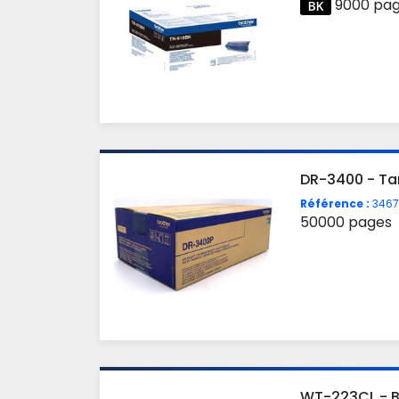
9000 pa
DR-3400 - Ta
Référence :
3467
50000 pages
WT-223CL - 