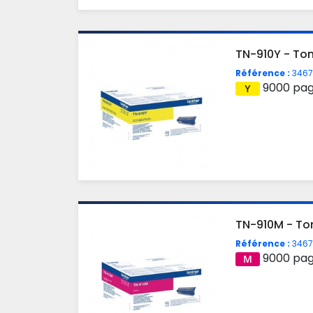
TN-910Y - To
Référence :
3467
9000 pa
TN-910M - To
Référence :
3467
9000 pa