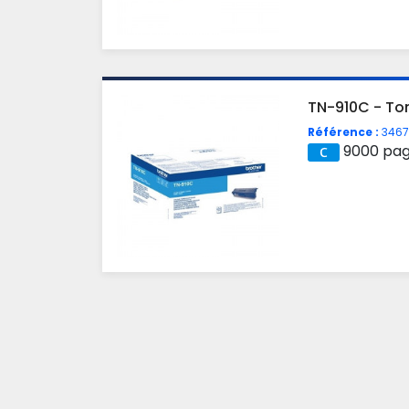
TN-910C - To
Référence :
3467
9000 pa