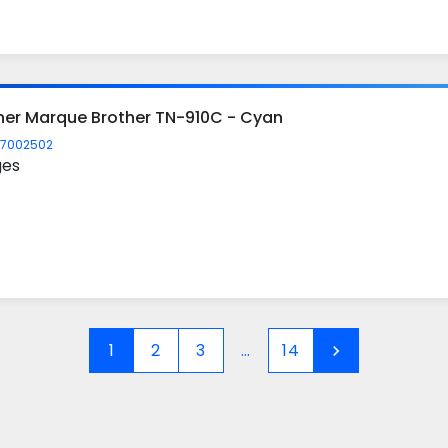
ner Marque Brother TN-910C - Cyan
7002502
ges
1
2
3
…
14
chevron_right