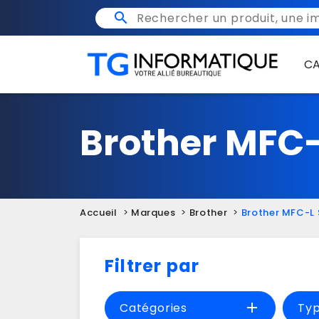

C
Brother MFC-
Accueil
Marques
Brother
Brother MFC-L 
Filtrer par
add
Catégories
Ty