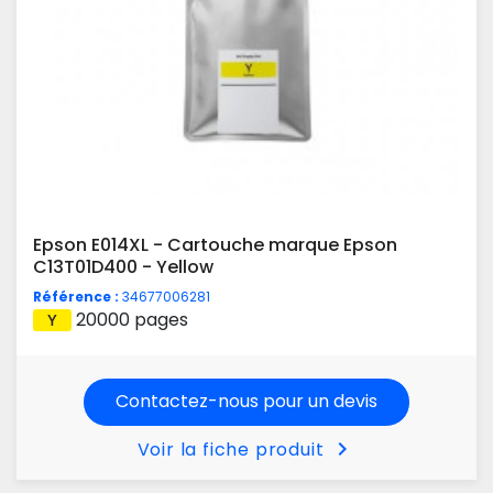
Epson E014XL - Cartouche marque Epson
C13T01D400 - Yellow
Référence :
34677006281
20000 pages
Contactez-nous pour un devis
chevron_right
Voir la fiche produit