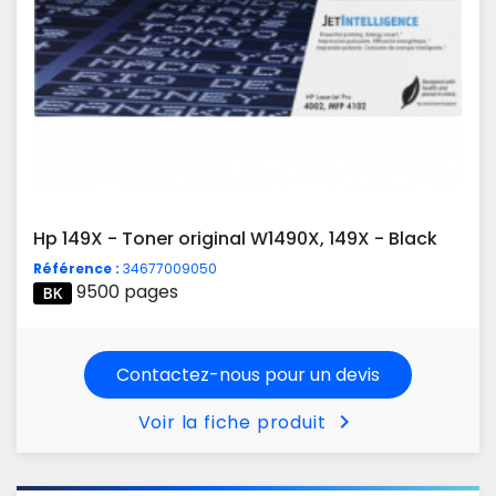
Hp 149X - Toner original W1490X, 149X - Black
Référence :
34677009050
9500 pages
Contactez-nous pour un devis
chevron_right
Voir la fiche produit