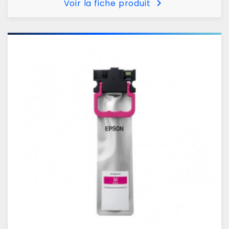
chevron_right
Voir la fiche produit