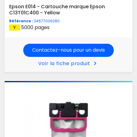
Epson E014 - Cartouche marque Epson
C13T01C400 - Yellow
Référence :
34677006280
5000 pages
Contactez-nous pour un devis
chevron_right
Voir la fiche produit