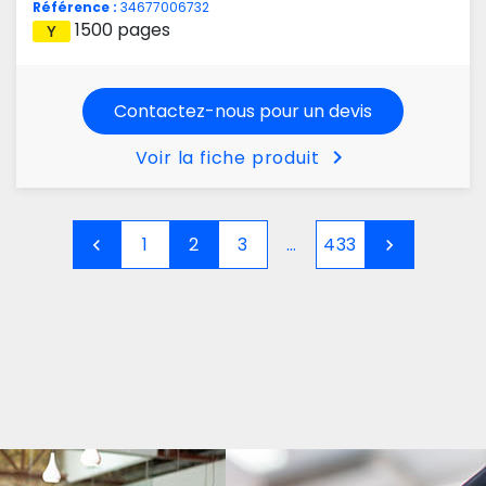
Référence :
34677006732
1500 pages
Contactez-nous pour un devis
chevron_right
Voir la fiche produit
1
2
3
…
433
chevron_left
chevron_right