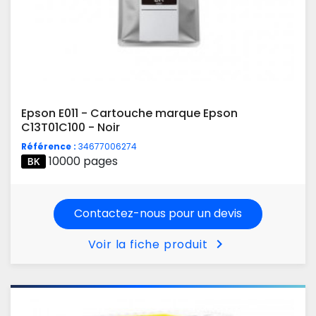
Epson E011 - Cartouche marque Epson
C13T01C100 - Noir
Référence :
34677006274
10000 pages
Contactez-nous pour un devis
chevron_right
Voir la fiche produit