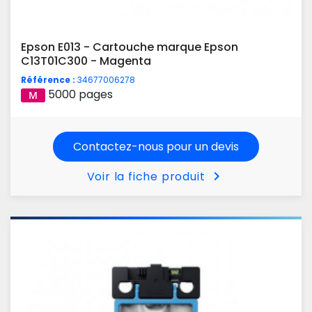
Epson E013 - Cartouche marque Epson
C13T01C300 - Magenta
Référence :
34677006278
5000 pages
Contactez-nous pour un devis
chevron_right
Voir la fiche produit