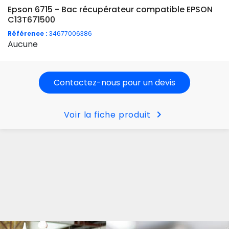
Epson 6715 - Bac récupérateur compatible EPSON
C13T671500
Référence :
34677006386
Aucune
Contactez-nous pour un devis
chevron_right
Voir la fiche produit