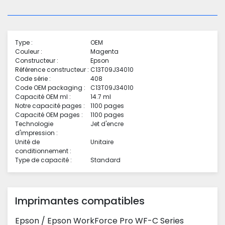
Type :
OEM
Couleur :
Magenta
Constructeur :
Epson
Référence constructeur :
C13T09J34010
Code série :
408
Code OEM packaging :
C13T09J34010
Capacité OEM ml :
14.7 ml
Notre capacité pages :
1100 pages
Capacité OEM pages :
1100 pages
Technologie
Jet d'encre
d'impression :
Unité de
Unitaire
conditionnement :
Type de capacité :
Standard
Imprimantes compatibles
Epson
/
Epson WorkForce Pro WF-C Series