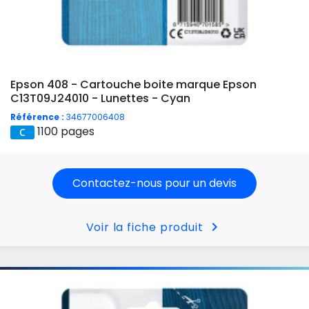
Epson 408 - Cartouche boite marque Epson
C13T09J24010 - Lunettes - Cyan
Référence :
34677006408
1100 pages
Contactez-nous pour un devis
chevron_right
Voir la fiche produit