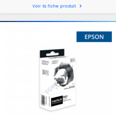
chevron_right
Voir la fiche produit