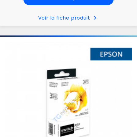
chevron_right
Voir la fiche produit