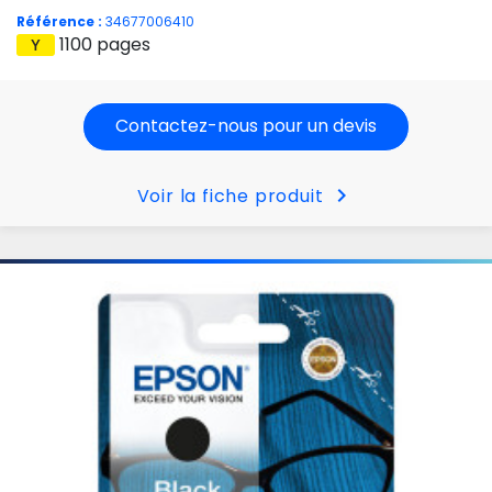
Référence :
34677006410
1100 pages
Contactez-nous pour un devis
chevron_right
Voir la fiche produit