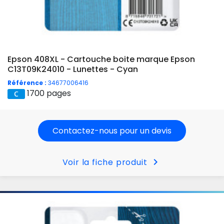
Epson 408XL - Cartouche boite marque Epson
C13T09K24010 - Lunettes - Cyan
Référence :
34677006416
1700 pages
Contactez-nous pour un devis
chevron_right
Voir la fiche produit