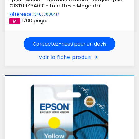
C13T09K34010 - Lunettes - Magenta
Référence :
34677006417
1700 pages
Contactez-nous pour un devis
chevron_right
Voir la fiche produit