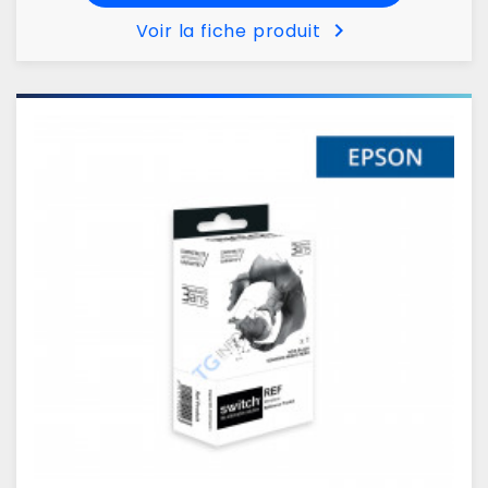
chevron_right
Voir la fiche produit