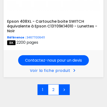
Epson 408XL - Cartouche boite SWITCH
équivalente à Epson C13T09K14010 - Lunettes -
Noir
Référence :
34677006411
2200 pages
Contactez-nous pour un devis
chevron_right
Voir la fiche produit
1
2
chevron_right