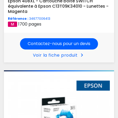
Epson 408XL - Cartouche boite SWITCH
équivalente à Epson C13T09K34010 - Lunettes -
Magenta
Référence :
34677006413
1700 pages
Contactez-nous pour un devis
chevron_right
Voir la fiche produit