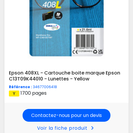
Epson 408XL - Cartouche boite marque Epson
C13T09K44010 - Lunettes - Yellow
Référence :
34677006418
1700 pages
Contactez-nous pour un devis
chevron_right
Voir la fiche produit