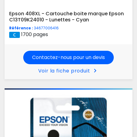
Epson 408XL - Cartouche boite marque Epson
C13T09K24010 - Lunettes - Cyan
Référence :
34677006416
1700 pages
Contactez-nous pour un devis
chevron_right
Voir la fiche produit