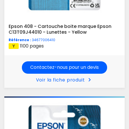
Epson 408 - Cartouche boite marque Epson
C13T09J44010 - Lunettes - Yellow
Référence :
34677006410
1100 pages
Contactez-nous pour un devis
chevron_right
Voir la fiche produit