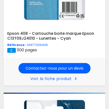
Epson 408 - Cartouche boite marque Epson
C13T09J24010 - Lunettes - Cyan
Référence :
34677006408
1100 pages
Contactez-nous pour un devis
chevron_right
Voir la fiche produit