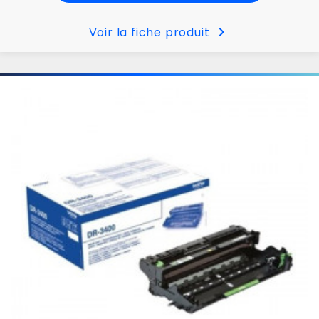
chevron_right
Voir la fiche produit