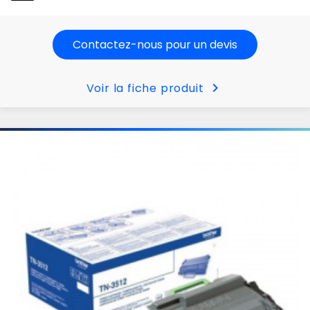
Contactez-nous pour un devis
chevron_right
Voir la fiche produit