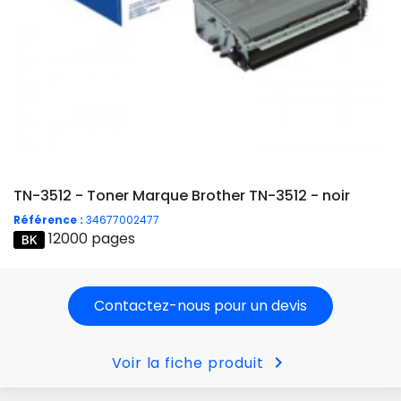
TN-3512 - Toner Marque Brother TN-3512 - noir
Référence :
34677002477
12000 pages
Contactez-nous pour un devis
chevron_right
Voir la fiche produit