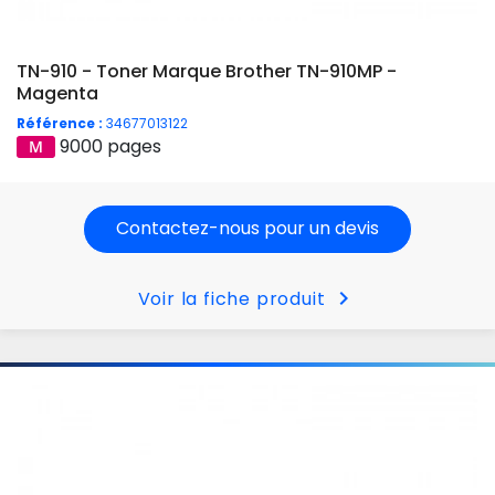
TN-910 - Toner Marque Brother TN-910MP -
Magenta
Référence :
34677013122
9000 pages
Contactez-nous pour un devis
chevron_right
Voir la fiche produit