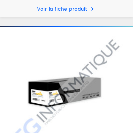
chevron_right
Voir la fiche produit