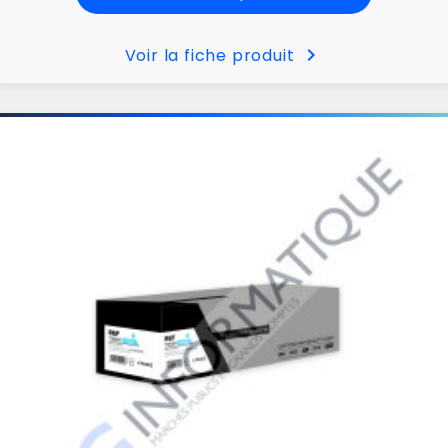
chevron_right
Voir la fiche produit